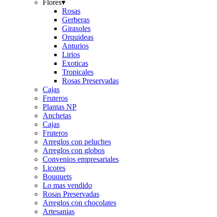
Flores
▾
Rosas
Gerberas
Girasoles
Orquideas
Anturios
Lirios
Exoticas
Tropicales
Rosas Preservadas
Cajas
Fruteros
Plantas NP
Anchetas
Cajas
Fruteros
Arreglos con peluches
Arreglos con globos
Convenios empresariales
Licores
Bouquets
Lo mas vendido
Rosas Preservadas
Arreglos con chocolates
Artesanias