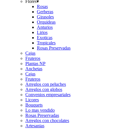
Flores
▾
Rosas
Gerberas
Girasoles
Orquideas
Anturios
Lirios
Exoticas
Tropicales
Rosas Preservadas
Cajas
Fruteros
Plantas NP
Anchetas
Cajas
Fruteros
Arreglos con peluches
Arreglos con globos
Convenios empresariales
Licores
Bouquets
Lo mas vendido
Rosas Preservadas
Arreglos con chocolates
Artesanias