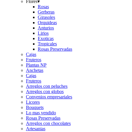
Flores
▾
Rosas
Gerberas
Girasoles
Orquideas
Anturios
Lirios
Exoticas
Tropicales
Rosas Preservadas
Cajas
Fruteros
Plantas NP
Anchetas
Cajas
Fruteros
Arreglos con peluches
Arreglos con globos
Convenios empresariales
Licores
Bouquets
Lo mas vendido
Rosas Preservadas
Arreglos con chocolates
Artesanias